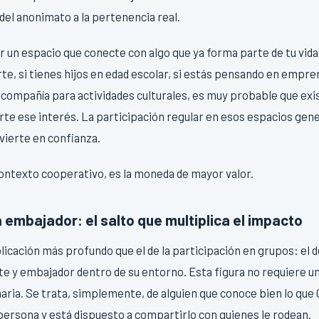
del anonimato a la pertenencia real.
ir un espacio que conecte con algo que ya forma parte de tu vida 
te, si tienes hijos en edad escolar, si estás pensando en empren
ompañía para actividades culturales, es muy probable que exi
e ese interés. La participación regular en esos espacios gener
vierte en confianza.
 contexto cooperativo, es la moneda de mayor valor.
embajador: el salto que multiplica el impacto
plicación más profundo que el de la participación en grupos: el d
e y embajador dentro de su entorno. Esta figura no requiere un
aria. Se trata, simplemente, de alguien que conoce bien lo que
persona y está dispuesto a compartirlo con quienes le rodean.