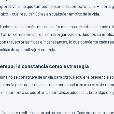
ooperativa, sino que también desarrolla competencias —liderazg
co— que resultan útiles en cualquier ámbito de la vida.
itucional es, además, una de las formas más directas de constru
en un compromiso real con la organización. Quienes se implic
con trayectorias ricas e interesantes, lo que convierte cada reu
nidad de aprendizaje y conexión.
tiempo: la constancia como estrategia
uina no se construye de un día para otro. Requiere presencia s
aciencia para dejar que las relaciones maduren a su propio ritm
mer momento es adoptar la mentalidad adecuada: la de alguien q
ivo, dar y recibir no son actos separados. Cada vez que un as