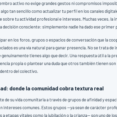
embro activo no exige grandes gestos ni compromisos imposibl
lgo tan sencillo como actualizar tu perfil en los canales digit
 sobre tu actividad profesional e intereses. Muchas veces, la in
na decisión consciente: simplemente nadie ha dado ese primer 
icipar en los foros, grupos o espacios de conversación que la co
ociados es una vía natural para ganar presencia. No se trata de i
 genuinamente tienes algo que decir. Una respuesta útil a la pr
encia propia o plantear una duda que otros también tienen so
dentro del colectivo.
dad: donde la comunidad cobra textura real
e de su vida comunitaria a través de grupos de afinidad y espa
n intereses comunes. Estos grupos —ya sean de carácter profes
s a etapas vitales como la jubilación o la crianza— son uno de 