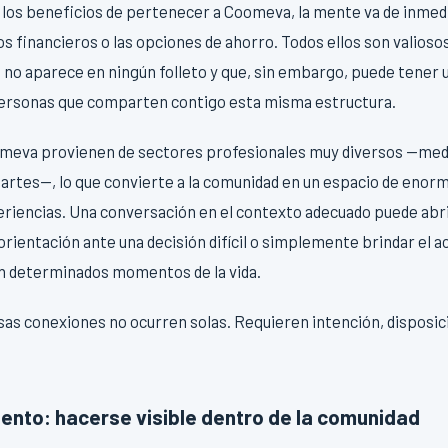
os beneficios de pertenecer a Coomeva, la mente va de inmedia
s financieros o las opciones de ahorro. Todos ellos son valiosos
e no aparece en ningún folleto y que, sin embargo, puede tener
personas que comparten contigo esta misma estructura.
meva provienen de sectores profesionales muy diversos —medi
 artes—, lo que convierte a la comunidad en un espacio de enorm
riencias. Una conversación en el contexto adecuado puede abri
 orientación ante una decisión difícil o simplemente brindar e
n determinados momentos de la vida.
as conexiones no ocurren solas. Requieren intención, disposici
iento: hacerse visible dentro de la comunidad